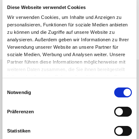
Wo behandeln wir?
Diese Webseite verwendet Cookies
Form Label
Wir verwenden Cookies, um Inhalte und Anzeigen zu
Bielefeld
personalisieren, Funktionen für soziale Medien anbieten
zu können und die Zugriffe auf unsere Website zu
Halle-Künsebeck
analysieren. Außerdem geben wir Informationen zu Ihrer
Verwendung unserer Website an unsere Partner für
soziale Medien, Werbung und Analysen weiter. Unsere
Partner führen diese Informationen möglicherweise mit
weiteren Daten zusammen, die Sie ihnen bereitgestellt
haben oder die sie im Rahmen Ihrer Nutzung der Dienste
gesammelt haben.
Einwilligungsauswahl
Notwendig
Präferenzen
Bielefeld
📞
0521 - 560 982 34
Statistiken
✉️ hallo@urban-physio.de